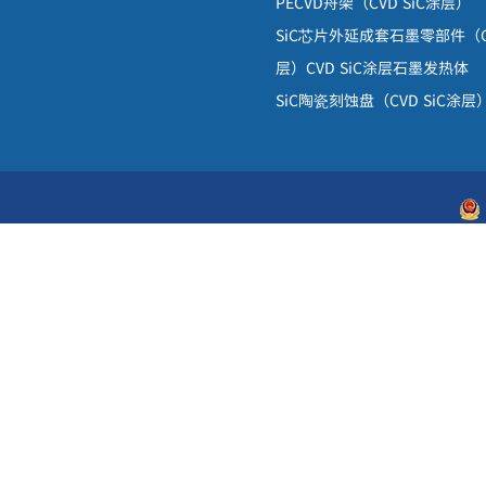
PECVD
舟架
（
CVD SiC
涂层）
SiC
芯片外延成套石墨零部件（
层）
CVD SiC
涂层石墨发热体
SiC
陶瓷刻蚀盘（
CVD SiC
涂层