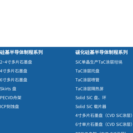
硅基半导体制程系列
碳化硅基半导体制程系列
2~4寸
多片石墨盘
SiC
单晶生产
TaC
涂层
坩埚
4寸
多片石墨盘
TaC
涂层托盘
6寸
多片石墨盘
TaC
涂层喷管
Skirts
盘
TaC
涂层隔热
屏
PECVD
舟架
Solid SiC
盘、环
ICP
刻蚀盘
Solid SiC
载片器
4寸
多片石墨盘
（
CVD SiC
涂层
6寸
单
石墨盘
（
CVD SiC
涂层
片