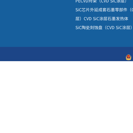
PECVD
舟架
（
CVD SiC
涂层）
SiC
芯片外延成套石墨零部件（
层）
CVD SiC
涂层石墨发热体
SiC
陶瓷刻蚀盘（
CVD SiC
涂层