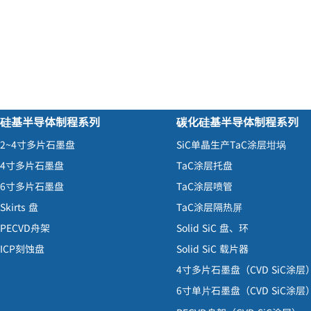
硅基半导体制程系列
碳化硅基半导体制程系列
2~4寸
多片石墨盘
SiC
单晶生产
TaC
涂层
坩埚
4寸
多片石墨盘
TaC
涂层托盘
6寸
多片石墨盘
TaC
涂层喷管
Skirts
盘
TaC
涂层隔热
屏
PECVD
舟架
Solid SiC
盘、环
ICP
刻蚀盘
Solid SiC
载片器
4寸
多片石墨盘
（
CVD SiC
涂层
6寸
单
石墨盘
（
CVD SiC
涂层
片